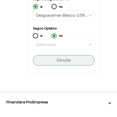
si
no
Desgravamen Básico: 0.095%
Seguro Optativo
si
no
Selecciona
Simular
Financiera ProEmpresa