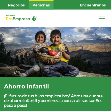
Negocios
Personas
Encuéntranos
Ahorro Infantil
¡El futuro de tus hijos empieza hoy! Abre una cuenta
de ahorro infantil y comienza a construir sus sueños
paso a paso!